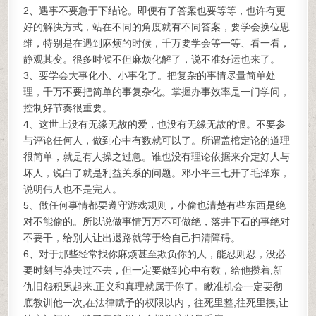
2、遇事不要急于下结论。即便有了答案也要等等，也许有更
好的解决方式，站在不同的角度就有不同答案，要学会换位思
维，特别是在遇到麻烦的时候，千万要学会等一等、看一看，
静观其变。很多时候不但麻烦化解了，说不准好运也来了。
3、要学会大事化小、小事化了。把复杂的事情尽量简单处
理，千万不要把简单的事复杂化。掌握办事效率是一门学问，
控制好节奏很重要。
4、这世上没有无缘无故的爱，也没有无缘无故的恨。不要参
与评论任何人，做到心中有数就可以了。所谓盖棺定论的道理
很简单，就是有人操之过急。谁也没有理论依据来介定好人与
坏人，说白了就是利益关系的问题。邓小平三七开了毛泽东，
说明伟人也不是完人。
5、做任何事情都要遵守游戏规则，小偷也清楚有些东西是绝
对不能偷的。所以说做事情万万不可做绝，落井下石的事绝对
不要干，给别人让出退路就等于给自己扫清障碍。
6、对于那些经常找你麻烦甚至欺负你的人，能忍则忍，没必
要时刻与莽夫过不去，但一定要做到心中有数，给他攒着,新
仇旧怨积累起来,正义和真理就属于你了。瞅准机会一定要彻
底教训他一次,在法律赋予的权限以内，往死里整,往死里揍,让