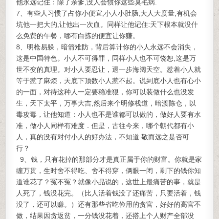
他永远记住：除了亲爹,没人会惯你这些臭毛病.
7、有些人习惯了占你小便宜,小人小肚肠,大人大度量,有机会
坑他一把大的,让他出一次血。同样让他记住:天下根本就没什
么免费的午餐，哪有白拣的便宜让你赚。
8、明枪易躲，暗箭难防，背后算计你的小人永远不会消失，
这是中国特色。小人不可得罪，同样小人也不可饶恕,这是万
世不变的真理。对小人要忍让，退一步海阔天空。惹着小人就
等于惹了麻烦，天底下顶数小人惹不起。说到底小人也有心小
的一面，对待这种人一定要稳准狠，你可以装做什么也没发
生，天下太平，万事大吉,然后来个明修栈道，暗渡陈仓，以
毒攻毒，让他知道：小人也不是谁都可以做的，做好人要有水
准，做小人同样有难度．但是，古往今来，哪个朝代都有小
人，真的没有对付小人的好办法，不知道 敬而远之是否可
行？
9、钱，只有花掉的那部分才是真正属于你的财富。你就是家
缠万贯，生时舍不得吃、舍不得穿，俩眼一闭，剩下的钱你知
道谁花了？冤不冤？就像小品说的，这世上最痛苦的事，就是
人死了，钱没花完。（比人活着钱没了还痛苦，只要活着，钱
没了，还可以赚。）还有那些省吃俭用的贪官，好好的高官不
做，结果因贪返贫，一分钱没花着，还搭上个人财产全部没