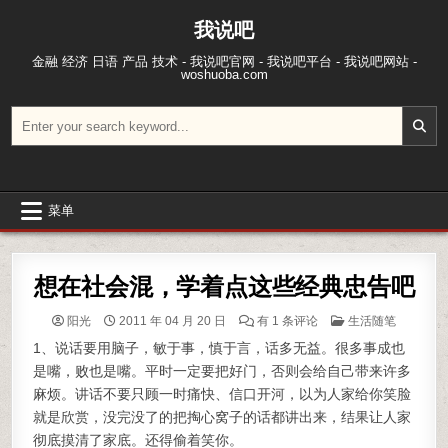
跳至内容
我说吧
金融 经济 日语 产品 技术 - 我说吧官网 - 我说吧平台 - 我说吧网站 -
woshuoba.com
搜索：
菜单
想在社会混，学着点这些经典忠告吧
想在社会混，学着点这些经典忠告吧
POSTED IN
阳光
2011 年 04 月 20 日
有 1 条评论
生活随笔
1、说话要用脑子，敏于事，慎于言，话多无益。很多事成也
是嘴，败也是嘴。平时一定要把好门，否则会给自己带来许多
麻烦。讲话不要只顾一时痛快、信口开河，以为人家给你笑脸
就是欣赏，没完没了的把掏心窝子的话都讲出来，结果让人家
彻底摸清了家底。还得偷着笑你。