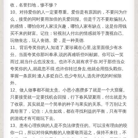
收，名誉扫地，惨不惨？
10、对待爱你的人一定要尊重。爱你是有原因的，不要问为什
么，接受的同时要用加倍的关爱回报。但是千万不要欺骗别人
的感情，哪怕你对人家没兴趣，哪怕人家有缺点，这是你用钱
买不来的财富。记住：轻视别人付出的情感就等于蔑视自己,
玩物丧志，玩人丧德。爱，是一种美德.
11、背后夸奖你的人,知道了,要珍藏在心里,这里面很少有水
分。当面夸奖你那叫奉承,说的再难听些叫献媚。你可以一笑
而过,就当什么也没发生。也许不久就有求于你.对于那些当众
夸奖你的人,就疏忽不得,也许你转过身去,他就会用指头戳你。
掌握一条原则:逢人多贬自己,也少夸别人,选先评优的时候除
外。
12、做人做事都不能太贪。小恩小惠攒多了就是一个大窟窿。
只要接受就一定要找机会回报，行下春风望夏雨，付出就是为
了收获。其实就是一个简单的种子与果实的关系。千万别让天
真给害了，记住：人生如戏，都在寻找利益的平衡，只有平衡
的游戏才有可能玩下去。
13、患有心理疾病的人是不负法律责任的。可以没有理由的咬
你一口，所以对待疯狗般的人物要敬而远之，保持不来往，不