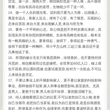
交流。退一步，海阔天空，相信疯狂也是一种人格，虽不值得
尊重，但自有其存在的道理，生物链少不了这一环。
14、做一个人生的观光客。说到底只要与人为善，以德服人，
离是非远点，靠家人近点，便有了心安，有了惬意。乐观的心
态来自宽容,来自大度,来自善解人意,来自与世无争.
15、要有一个平和的心态。坏心情是想不开时折磨出来的，其
实现实并没有你想的那样糟糕。生命有高峰也有低谷，根本没
有一帆风顺的人生。要拿得起，放得下，拿得起是一种勇气，
放得下就需要一种胸怀。邓小平怎么样,三起三落,最后还不是
凡事他说了算。
16、所谓的缘分无非只有善恶两种，珍惜善的，也不要绝对排
斥恶的，相信擦肩而过也是缘吧。全世界近60亿人口，碰上谁
也不容易,所以遇到恶缘,也要试着宽容,给对方一次机会,不可以
上来就全盘否定。
17、不要让事业上的不顺影响家人，更不要让家庭的纠纷影响
事业。那样做很不划算,家人和事业都受影响,甚至损失。尤其
是男人，要善于扛事,男儿有泪不轻弹，要把眼泪咽下去。
18、待人接物要摆正自己的位置,不可以老把自己当人物,老拿
自己当领导,老把自己当富翁,老以为自己是情圣,老是自我感觉
良好…即便真是小有作为,业绩斐然,也要谨慎,要虚怀若谷,要大