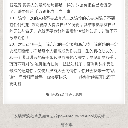
智若愚,其实人的最终结局都是一样的,只是你把自己看复杂
了。说句俗话:千万别把自己当回事……
19、骗你一次的人绝不会放弃第二次骗你的机会,对骗子不要
抱任何幻想. 靠贬低别人提高自己的身份，其结果就暴露自己
的无知与贫乏。这就需要良好的素质和渊博的知识，让骗子不
敢靠近你！
20、对自己狠一点，该忘记的一定要彻底忘掉，该断绝的一定
要彻底断绝，不是每个人都能成为你共度一生的真心朋友的，
和一个满口谎言的骗子永远没办法知心深交，早发现早放手，
万万不可对他/她再抱有任何一丝丝幻想了，否则到头来受伤
最深的还是你，受伤后没有人会同情你，你只会换来一句“活
该”！早发现早放手，你会更快乐！！！很多时候离开比留下
更明智!
TAGGED
社会，忠告
文章导航
安装新浪微博及如何去掉powered by xweibo版权标志 →
← 颜文字