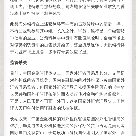
调压力。他特别向那些热衷于向内地在港的关联企业放贷的香
港本土银行提示了相关风险。
此类海外银行在上述套利环节中有如击鼓传球中的最后一棒，
不得已被动参与其中绝非长久之计。毕竟，银行是一个经营货
币信用的企业，当预料到手中货币有贬值风险时，金融市场上
对该类弱势货币的抛售就开始了，资金流动逆转，大批银行将
于同业市场上抛售，多米诺骨牌效应尽显。
监管缺失
目前，中国金融管理体制上，国家外汇管理局及其分、支局是
对外担保的管理机关。国内金融机构的对外担保业务由国家外
汇管理局监管，但国家外汇管理局是依据国务院颁布的《中华
人民共和国外汇管理条例》而依法行使对金融机构监督权的。
可是，人民币是本币而非外币，这令国家外汇管理局失去了管
理人民币备付信用证融资的法律依据。
长期以来，中国金融机构的对外担保管理是国家外汇管理局的
强项，毕竟过去海外机构能接受的担保标的货币肯定是美元等
国际自由兑换货币，于是该项业务很自然地划入了国家外汇管