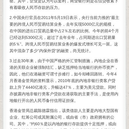
罄。其中，企业是认为可以套利，商业银行则是在信贷收紧下
有着吸收人民币存款的压力。
2.中国央行官员在2011年5月19日表示，央行当前力推的“最主
要的跨境人民币贸易结算业务，去年实现5000亿元的规模，
在中国的进出口贸易总量中占2％左右的比例。今年的前4个月
已经达到5300亿元，超过了去年全年，占同期进出口贸易量
的5％”。跨境人民币贸易结算业务的爆发式增长可见一斑。这
其中混杂了多少“内保外贷”的融资，尚无统计。
3.过去30年来，由于中国严格的外汇管制措施，内地企业在香
港的关联企业被强制结汇，缺乏抵押给当地银行的外币资产，
因此，他们在港融资可谓寸步难行，如今却峰回路转。今年4
月香港金管局的资料显示，2010年底的内地非银行类客户贷
款上升了4440亿港元，升幅达47％，主要为美元贷款。同时
亦披露内地非银行类客户贷款在港获取的主要手法，是使用内
地银行开出的人民币备付信用证担保。
香港金管局总裁陈德霖指出，该类借款人主要是内地大型国有
企业、红筹公司或其附属公司，或由省（市）政府拥有的公
司。其中，“约60％是以内地的银行存款提供十足抵押，或由