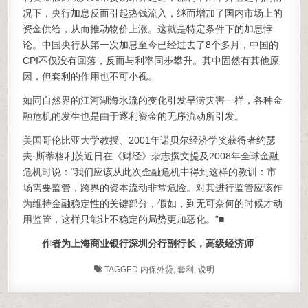
况下，央行加息反而引起热钱流入，继而增加了国内市场上的
资金供给，从而推动物价上涨。这就是特定条件下的加息悖
论。中国央行从第一次加息至今已经过去了8个多月，中国的
CPI不仅没有回落，反而与利率同步攀升。其中固然有其他原
因，但套利的作用也不可小视。
如同自然界的江河湖海水流的变化引发旱涝灾害一样，各种金
融危机的发生也是由于逐利资金的无序流动所引发。
美国哥伦比亚大学教授、2001年诺贝尔经济学奖获得者约瑟
夫·斯蒂格利茨近日在《财经》杂志撰文提及2008年全球金融
危机时说：“我们应该从此次金融危机中得到这样的教训：市
场需要监管，跨界的资本流动非常危险。对其进行监管应该作
为维持金融稳定性的关键部分，假如，到无可奈何的时候才动
用监管，这样只能让不稳定的局势更加恶化。”■
作者为上海商业银行深圳分行副行长，高级经济师
TAGGED
内保外贷
,
套利
,
说明