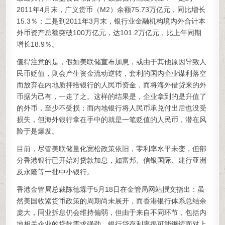
2011年4月末，广义货币（M2）余额75.73万亿元，同比增长
15.3％；二是到2011年3月末，银行业金融机构境内外合计本
外币资产总额突破100万亿元，达101.2万亿元，比上年同期
增长18.9％。
值得注意的是，假如美联储宣布加息，或由于其他原因导致人
民币贬值，则会产生资金流动逆转，套利的国内企业谋利落空
而放弃在内地质押给银行的人民币资金，而将海外借贷来的外
币据为己有，一走了之。这样的结果是，企业拿到的是升值了
的外币，至少不受损；而内地银行将人民币承兑付出后也没受
损失，但海外银行拿在手中的就是一笔贬值的人民币，潜在风
险于是爆发。
目前，尽管美联储量化宽松政策依旧，零利率水平未变，但部
分香港银行已开始对贷款加息，如富邦、信银国际、建行亚洲
及永隆等一批中小银行。
香港金管局总裁陈德霖于5月18日在金管局网站撰文指出：虽
然美国收紧货币政策的周期尚未展开，而香港银行体系总结余
庞大，同业拆息仍会维持偏弱，但由于来自不同环节，包括内
地相关企业的贷款需求强劲，银行贷存利率很可能继续面对上