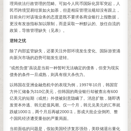
理局依法行政管理的范畴。可如今人民币国际化异军突起，人
民币跨境贸易结算如火如荼，但是相应管理法规却没有跟上，
目前央行对该项业务的态度是既不要求各商业银行上报数据，
更没有发放指标加以限制，而是采取一种默认的、放任自流的
政策，导致管理缺失（见表）。
逆转之忧
除了内部监管缺失，还要关注外部环境发生变化、国际游资涌
向新兴市场的趋势可能发生逆转。
“或然负债”虽说是当前一种暂时无法确定的债务，但变为现实
债务的条件一旦成熟，则具有很大杀伤力。
以韩国在亚洲金融危机中的表现为例，1997年10月，韩国官
方外汇储备为310亿美元，但韩国的商业银行却被查出有600
亿美元的短期（或然）外债被刻意隐瞒了。消息扩散，随即诱
发资本外逃、韩元贬值风潮。仅一个月，韩元兑美元的汇率就
跌破1000∶1，两个月后再破2000∶1，形成大批企业倒闭、整
个国民经济遭受重创的严重局面。
当前面临的问题是，假如美国经济复苏强劲，美联储退出量化