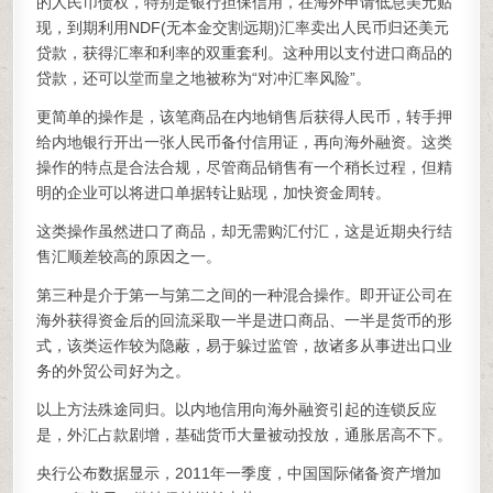
的人民币债权，特别是银行担保信用，在海外申请低息美元贴
现，到期利用NDF(无本金交割远期)汇率卖出人民币归还美元
贷款，获得汇率和利率的双重套利。这种用以支付进口商品的
贷款，还可以堂而皇之地被称为“对冲汇率风险”。
更简单的操作是，该笔商品在内地销售后获得人民币，转手押
给内地银行开出一张人民币备付信用证，再向海外融资。这类
操作的特点是合法合规，尽管商品销售有一个稍长过程，但精
明的企业可以将进口单据转让贴现，加快资金周转。
这类操作虽然进口了商品，却无需购汇付汇，这是近期央行结
售汇顺差较高的原因之一。
第三种是介于第一与第二之间的一种混合操作。即开证公司在
海外获得资金后的回流采取一半是进口商品、一半是货币的形
式，该类运作较为隐蔽，易于躲过监管，故诸多从事进出口业
务的外贸公司好为之。
以上方法殊途同归。以内地信用向海外融资引起的连锁反应
是，外汇占款剧增，基础货币大量被动投放，通胀居高不下。
央行公布数据显示，2011年一季度，中国国际储备资产增加