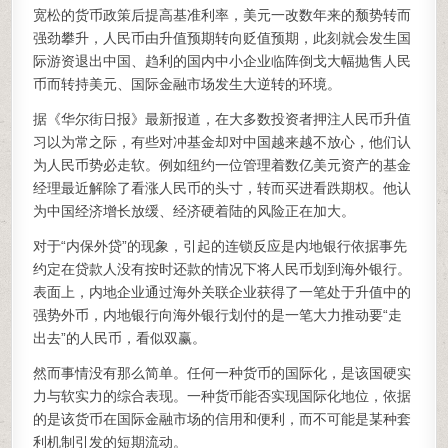
宽松的货币政策后提高基准利率，美元一改数年来的颓势转而
强劲攀升，人民币由升值预期转向贬值预期，此刻就会发生国
际游资退出中国、趋利的国内中小企业临阵倒戈大幅抛售人民
币而转持美元、国际金融市场发生大逆转的环境。
据《华尔街日报》最新报道，在大多数投资者押注人民币升值
习以为常之际，有些对冲基金却对中国越来越不放心，他们认
为人民币势必走软。例如纽约一位管理着数亿美元资产的基金
经理最近解除了看涨人民币的头寸，转而买进看跌期权。他认
为中国经济增长放缓、经济硬着陆的风险正在加大。
对于“内保外贷”的现象，引起的连锁反应是内地银行依据事先
约定在贷款人没有按时还款的情况下将人民币划到海外银行。
表面上，内地企业通过海外关联企业获得了一笔处于升值中的
强势外币，内地银行向海外银行划付的是一笔大力推动要“走
出去”的人民币，看似双赢。
然而事情没有那么简单。任何一种货币的国际化，是该国硬实
力与软实力的综合表现。一种货币能否实现国际化地位，依据
的是该货币在国际金融市场的信用和便利，而不可能是某种套
利机制引发的短期流动。