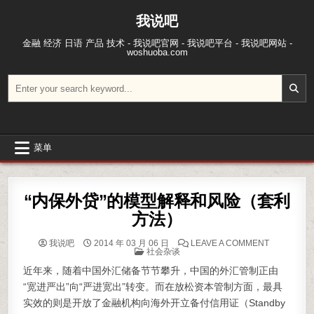
跳至内容
我说吧
金融 经济 日语 产品 技术 - 我说吧官网 - 我说吧平台 - 我说吧网站 -
woshuoba.com
搜索：
菜单
“内保外贷”的模型解释和风险（套利
方法）
ON “内保
我说吧
2014 年 03 月 06 日
LEAVE A COMMENT
POSTED IN
社会杂谈
近年来，随着中国外汇储备节节攀升，中国的外汇管制正由
“宽进严出”向“严进宽出”转变。而在放松资本管制方面，最具
实效的则是开放了金融机构向海外开立备付信用证（Standby