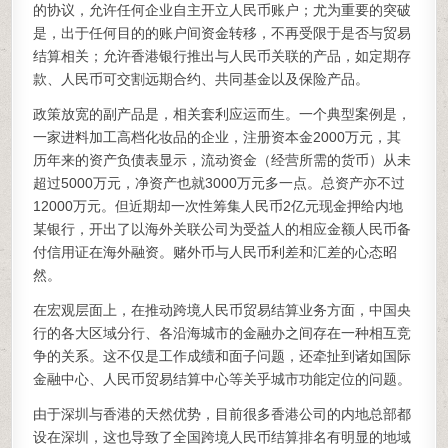
的协议，允许任何企业自主开立人民币账户；尤为重要的突破
是，出于任何目的的账户间资金转移，不再受限于是否与贸易
结算相关；允许香港银行推出与人民币关联的产品，如定期存
款、人民币可交割远期合约、共同基金以及保险产品。
政策放宽的副产品是，相关套利应运而生。一个典型案例是，
一家进料加工高档化妆品的企业，注册资本金2000万元，其
历年来的资产负债表显示，流动资金（经营所需的货币）从未
超过5000万元，净资产也就3000万元多一点。总资产亦不过
12000万元。但近期却一次性筹集人民币2亿元现金押给内地
某银行，开出了以海外关联公司为受益人的相应金额人民币备
付信用证在海外融资。赌外币与人民币利差和汇差的心态昭
然。
在宏观层面上，在推动跨境人民币贸易结算业务方面，中国央
行的各大区域分行、各沿海城市的金融办之间存在一种相互竞
争的关系。这不仅是工作成绩和面子问题，还牵扯到诸如国际
金融中心、人民币贸易结算中心等关乎城市功能定位的问题。
由于深圳与香港的天然优势，目前很多香港公司的内地总部都
设在深圳，这也导致了全国跨境人民币结算排名有明显的地域