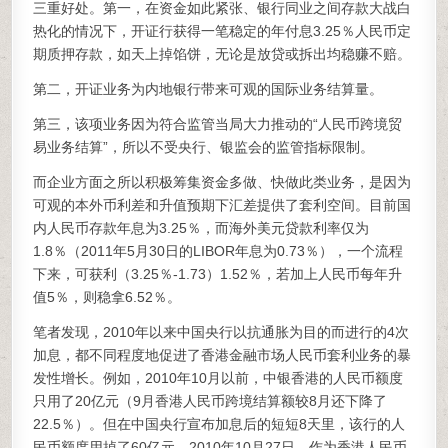
三重好处。第一，在资金如此紧张、银行同业之间存款大战白
热化的情况下，开证行获得一笔稳定的年付息3.25％人民币定
期质押存款，如天上掉馅饼，无论是放贷或拆出均稳赚不赔。
第二，开证业务为内地银行带来可观的国际业务结算量。
第三，该项业务因为符合监管当局大力推动的“人民币跨境贸
易业务结算”，所以不受央行、银监会的监管指标限制。
而企业方面之所以积极筹集资金多做、快做此类业务，是因为
可观的本外币利差和升值预期下汇差提供了套利空间。目前国
内人民币存款年息为3.25％，而海外美元贷款利率仅为
1.8％（2011年5月30日的LIBOR年息为0.73％），一个流程
下来，可获利（3.25％-1.73）1.52％，若加上人民币每年升
值5％，则稳拿6.52％。
笔者发现，2010年以来中国央行以抗通胀为目的而进行的4次
加息，都不同程度地促进了香港金融市场人民币套利业务的暴
发性增长。例如，2010年10月以前，中银香港的人民币额度
只用了20亿元（9月香港人民币跨境结算额较8月还下降了
22.5％）。但在中国央行宣布加息后的短短8天里，该行的人
民币额度用掉了60亿元。2010年10月27日，作为香港人民币