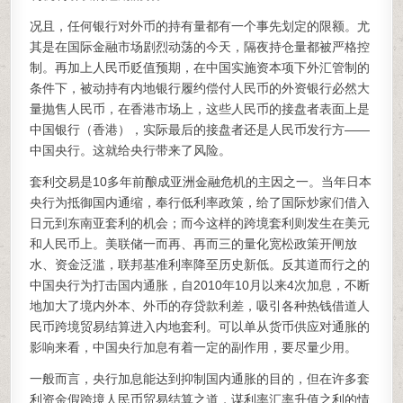
况且，任何银行对外币的持有量都有一个事先划定的限额。尤
其是在国际金融市场剧烈动荡的今天，隔夜持仓量都被严格控
制。再加上人民币贬值预期，在中国实施资本项下外汇管制的
条件下，被动持有内地银行履约偿付人民币的外资银行必然大
量抛售人民币，在香港市场上，这些人民币的接盘者表面上是
中国银行（香港），实际最后的接盘者还是人民币发行方——
中国央行。这就给央行带来了风险。
套利交易是10多年前酿成亚洲金融危机的主因之一。当年日本
央行为抵御国内通缩，奉行低利率政策，给了国际炒家们借入
日元到东南亚套利的机会；而今这样的跨境套利则发生在美元
和人民币上。美联储一而再、再而三的量化宽松政策开闸放
水、资金泛滥，联邦基准利率降至历史新低。反其道而行之的
中国央行为打击国内通胀，自2010年10月以来4次加息，不断
地加大了境内外本、外币的存贷款利差，吸引各种热钱借道人
民币跨境贸易结算进入内地套利。可以单从货币供应对通胀的
影响来看，中国央行加息有着一定的副作用，要尽量少用。
一般而言，央行加息能达到抑制国内通胀的目的，但在许多套
利资金假跨境人民币贸易结算之道，谋利率汇率升值之利的情