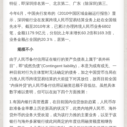
特征，即深圳排名第一、北京第二、广东（除深圳)第三。
今年6月，中国央行发布的《2010中国区域金融运行报告》显
示，深圳银行业在发展跨境人民币贸易结算业务上处在全国领
先水平。截至2010年末，已累计办理跨境人民币业务6802
笔，金额1179.9亿元，分别比上年末增长60.2倍和169.3倍，
业务金额占全国的20.3％，居第一。
规模不小
由于人民币备付信用证在银行的资产负债表上属于“表外科
目”，即“或然负债”(Contingent liability)，本意为或有或无、一
种目前对行为主体暂时无法确定的债务，加之中国货币当局在
力推人民币跨境贸易结算的大前提下对其放任，故而目前全国
“内保外贷”的人民币备付信用证融资总额不容低估。虽然具体
数字难以查明，但可以在如下四个方面推测：
1.有国内银行高管透露，在目前国内信贷放款趋紧，人民币存
款准备金率攀上历史新高的状况下，此类内地押人民币、海外
贷外币的业务大受欢迎，成为该行力推的主要业务，以至于该
银行与海外多家银行彼此间商定的年度信用融资额度相继告