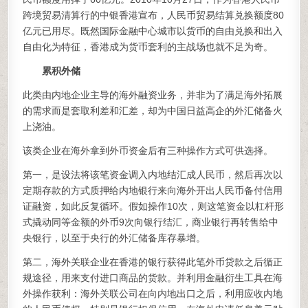
跨境贸易清算行的中银香港宣布，人民币贸易结算兑换额度80
亿元已用尽。既然国际金融中心城市以货币的自由兑换和出入
自由化为特征，香港成为货币套利的主战场也就不足为奇。
累积外储
此类由内地企业主导的海外融资业务，并非为了满足海外拓展
的需求而是套取利差和汇差，却为中国日益高企的外汇储备火
上浇油。
该类企业在海外拿到外币资金后有三种操作方式可供选择。
第一，是设法将该笔资金调入内地结汇成人民币，然后再次以
定期存款的方式质押给内地银行来向海外开出人民币备付信用
证融资，如此反复循环。假如操作10次，则这笔资金以杠杆形
式撬动同等金额的外币9次向银行结汇，商业银行再转售给中
央银行，以至于央行的外汇储备库存暴增。
第二，海外关联企业在香港的银行获得此笔外币贷款之后循正
规途径，用来支付进口商品的货款。并利用金融衍生工具在海
外操作获利：海外关联公司在向内地出口之后，利用应收内地