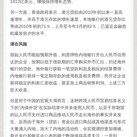
1412亿美元，继续保持增长态势。
另一方面，香港政府表示，港元贷款由2010年初以来一直高
速增长，并高于港元存款的增长速度，本地银行的港元贷存比
率由2010年初的71％，上升至今年3月的82％，已逼近金融危
机爆发前夕的水平。
潜在风险
假如人民币能如预期升值，则质押给内地银行开出人民币信用
证的企业，按期以低于借款期的汇率购买外币汇出，归还海外
银行的贷款。海外银行获取一笔贷款利息及相应的结算费用；
内地银行获得一笔定期存款的使用权及相关费用；而开证企业
获得稳定的利差汇差收益，甚至加上商品销售利润。上述三方
皆大欢喜。
但是对于中国的宏观大局而言，这种跨境人民币贸易结算名义
下的“内保外贷”在实际结算中并未使用人民币，以至于所期望
的以人民币支付进口商品推动人民币走出海外的事实并未发
生。反而由于海外（贷款）资金以进口商品或其他渠道与形式
大量涌入内地，加大了内地的流动性，令宏观调控更加艰难。
最近央行和银监会公布的两个数据值得高度关注：一是到