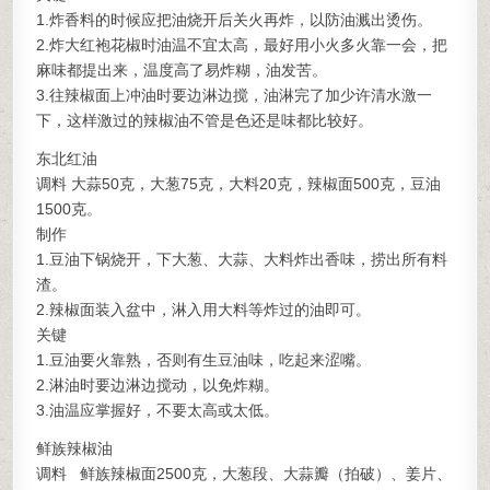
1.炸香料的时候应把油烧开后关火再炸，以防油溅出烫伤。
2.炸大红袍花椒时油温不宜太高，最好用小火多火靠一会，把
麻味都提出来，温度高了易炸糊，油发苦。
3.往辣椒面上冲油时要边淋边搅，油淋完了加少许清水激一
下，这样激过的辣椒油不管是色还是味都比较好。
东北红油
调料 大蒜50克，大葱75克，大料20克，辣椒面500克，豆油
1500克。
制作
1.豆油下锅烧开，下大葱、大蒜、大料炸出香味，捞出所有料
渣。
2.辣椒面装入盆中，淋入用大料等炸过的油即可。
关键
1.豆油要火靠熟，否则有生豆油味，吃起来涩嘴。
2.淋油时要边淋边搅动，以免炸糊。
3.油温应掌握好，不要太高或太低。
鲜族辣椒油
调料 鲜族辣椒面2500克，大葱段、大蒜瓣（拍破）、姜片、