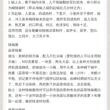
1.锅上火，擦干锅内水珠，入干辣椒翻炒至红棕色，有小部分
为糊辣椒时（即从海椒入锅到起锅在几分钟之内）。
2.另起锅，入菜油，四成热时，下姜片、小葱炸至干香时，熄
火，冲入装有糊辣椒末的盆中，搅拌至四成热时，放入花生
米、熟芝麻，封口即成。特点 色泽深红，辣味十足。
适用范围 适合脆嫩动植物凉菜制作，如笋尖、莴笋、茭白、
莲白、土鸡片、大刀耳片等。
辣椒酱
蒜蓉辣酱
做法：新鲜的朝天椒，配几只红尖椒（爱吃辣的人可以全用朝
天椒），500克番茄，一块姜，两头大蒜。以上各样分别放搅
拌机搅成糊状。炒锅放水一小碗，用中火煮，各种糊下锅中，
熬酱（蒜蓉留一半最后放）边熬边加盐、糖（少许），米醋小
半瓶。切记要不停地用勺搅拌以防粘锅，由稀转稠就可以关火
了，然后下点味精，再把剩下的蒜蓉倒进去，凉后装瓶。
贴士：这种辣椒酱绝对可以和市面的那种有名的蒜蓉辣椒酱比
美。还有一个诀窍就是捞一小块泡菜坛里酸掉牙的老萝卜和番
茄一起搅，酱的味道特别香。
傣家油辣椒