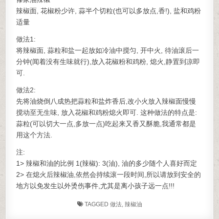
辣椒面, 花椒粉少许, 蒜半个切粒(也可以多放点,香!), 盐和鸡粉
适量
做法1:
将辣椒面, 蒜粒和盐一起放如冷油中搅匀, 开中火, 待油滚后一
分钟(闻着没有生味就行),放入花椒粉和鸡粉, 熄火,静置到凉即
可.
做法2:
先将油烧倒八成热把蒜粒和盐炸香后,改小火放入辣椒面慢慢
搅动至无生味, 放入花椒和鸡粉熄火即可. 这种做法的特点是:
蒜粒(可以切大一点,多放一点)吃起来又香又酥脆,我通常都是
用这个方法.
注:
1> 辣椒和油的比例 1(辣椒): 3(油), 油的多少随个人喜好而定
2> 在熄火后辣椒油,依然会持续滚一段时间,所以请放到安全的
地方以免发生以外烫伤事件,尤其是离小孩子远一点!!!
TAGGED
做法
,
辣椒油