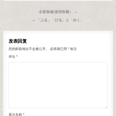
文章导航
全套瑜伽(值得收藏） →
← 「ぶる」「びる」と「めく」
发表回复
您的邮箱地址不会被公开。
必填项已用
*
标注
评论
*
显示名称
*