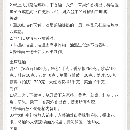
2.锅上火加菜油炼熟，下香油，八角，草果炸香捞出，待油温
降至五成热时下白芝麻，然后淋入盆中的辣椒面中即成。
关键
1.重庆红油有两种，这是菜油炼熟的，另一种是只把菜油炼制
六成熟。
2.也可以视情况不放香油。
3.掌握好油温，油温太高易炸糊，油温过低炼不出香味。
4.辣椒面应选子弹头辣椒制作。
重庆红油
调料 辣椒面1500克，净葱1千克，香菜根250克，紫草100
克，桂皮50克，八角40克，草果（拍破）30克，姜片750克，
蒜瓣（拍破）750克，大红袍花椒1千克，菜油10千克。
制作
1.锅上火，下菜油，烧开后下入葱根、姜片、蒜瓣、桂皮，八
角，草果、紫草、香菜炸香出色，捞出所有料渣。
2.辣椒面放不锈钢桶内备用。
3.把大红袍花椒放入锅中，入菜油炸出香味和麻味，捞出花
椒，将油淋入装辣椒面的桶里，搅匀静置一晚即成。
关键