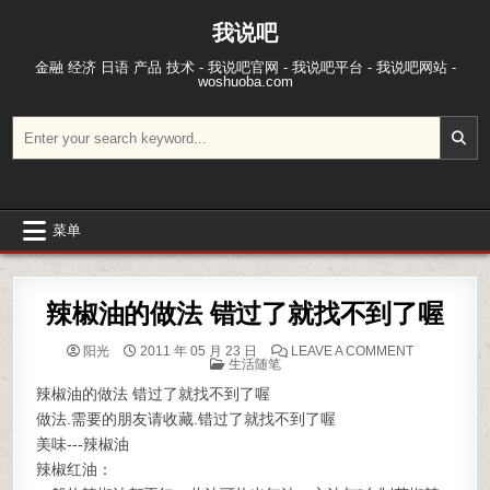
跳至内容
我说吧
金融 经济 日语 产品 技术 - 我说吧官网 - 我说吧平台 - 我说吧网站 -
woshuoba.com
搜索：
菜单
辣椒油的做法 错过了就找不到了喔
ON 辣椒油
阳光
2011 年 05 月 23 日
LEAVE A COMMENT
POSTED IN
生活随笔
辣椒油的做法 错过了就找不到了喔
做法.需要的朋友请收藏.错过了就找不到了喔
美味---辣椒油
辣椒红油：