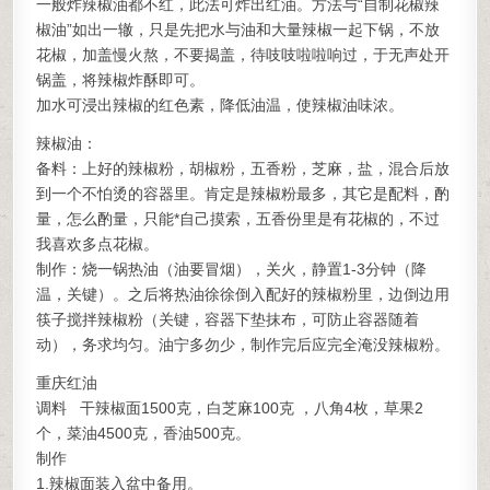
一般炸辣椒油都不红，此法可炸出红油。方法与“自制花椒辣
椒油”如出一辙，只是先把水与油和大量辣椒一起下锅，不放
花椒，加盖慢火熬，不要揭盖，待吱吱啦啦响过，于无声处开
锅盖，将辣椒炸酥即可。
加水可浸出辣椒的红色素，降低油温，使辣椒油味浓。
辣椒油：
备料：上好的辣椒粉，胡椒粉，五香粉，芝麻，盐，混合后放
到一个不怕烫的容器里。肯定是辣椒粉最多，其它是配料，酌
量，怎么酌量，只能*自己摸索，五香份里是有花椒的，不过
我喜欢多点花椒。
制作：烧一锅热油（油要冒烟），关火，静置1-3分钟（降
温，关键）。之后将热油徐徐倒入配好的辣椒粉里，边倒边用
筷子搅拌辣椒粉（关键，容器下垫抹布，可防止容器随着
动），务求均匀。油宁多勿少，制作完后应完全淹没辣椒粉。
重庆红油
调料 干辣椒面1500克，白芝麻100克 ，八角4枚，草果2
个，菜油4500克，香油500克。
制作
1.辣椒面装入盆中备用。