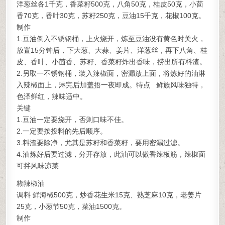
洋葱丝各1千克，香菜籽500克，八角50克，桂皮50克，小茴
香70克，香叶30克，苏籽250克，豆油15千克，花椒100克。
制作
1.豆油倒入不锈钢桶，上火烧开，炼至豆油没有黄色时关火，
放置15分钟后，下大葱、大蒜、姜片、洋葱丝，再下八角、桂
皮、香叶、小茴香、苏籽、香菜籽炸出香味，捞出所有料渣。
2.另取一不锈钢桶，装入辣椒面，密漏放上面，将炼好的油淋
入辣椒面上，淋完后加盖捂一夜即成。特点 鲜族风味独特，
色泽鲜红，辣味适中。
关键
1.豆油一定要烧开，否则口味不佳。
2.一定要按投料的先后顺序。
3.料渣要除净，尤其是苏籽和香菜籽，要用密漏过滤。
4.油炼好后要过滤，分开存放，此油可以做香辣板筋，辣椒面
可拌风味凉菜
糊辣椒油
调料 鲜海椒500克，炒香花生米15克、熟芝麻10克，老姜片
25克，小葱节50克，菜油1500克。
制作