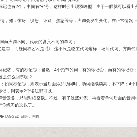
标记也有2个，中间有“+”号。这样时会出现双峰型。由于一眼就可以看出
感情，如：惊讶、愤怒、怀疑、焦急等等，声调会发生变化。在正常情况
相同而声调不同、代表的含义不同的单词；
均是◎、而疑问称どれ是 ①，这不只是物主代词这样，场所代词、方向代
标记③，有的标记◎；当然，4个拍节的词，有的标记④，而有的标记◎
这是怎么回事呢？
降；如果标记◎，则表示当后面添加助词时，助词继续读高，不下降；4个
标记，则表示2个读法都可以。
声音设备，只能对纸空谈。不过，有了这些知识，再看着单词后面的音调
于你练习的次数了。
TAGGED
日语，声调