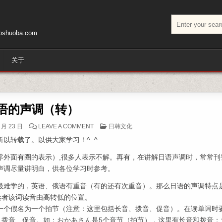
搜索：
huoba.com
关于
语的声调（转）
ON 日语的声调（转）
POSTED IN
 月 23 日
LEAVE A COMMENT
日韩文化
以转载了。以供大家学习！^ ^
零外面有圈的表示）,很多人表示不解。再有，在讲解日语声调时，常常刊
声调尽量讲明白，供各位学习时参考。
最难学的，英语、俄语有重音（有的还有次重音）。那么日语的声调特点
读者该词读音由高转低的位置。
一个假名为一个拍节（注意：这里包括长音、拨音、促音）。在读单词时
、拨音、促音。如：おかあさん是5个音节（拍节），这里有长音和拨音；