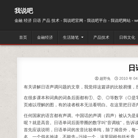
跳至内容
我说吧
金融 经济 日语 产品 技术 - 我说吧官网 - 我说吧平台 - 我说吧网站 - wos
首页
金融经济
生活随笔
产品技术
日韩文化
日
越野兔
2010 年 04
有关讲解日语声调问题的文章，我觉得这篇讲的比较易懂，所
在很多课本和词典的词条后面都有①、②、◎等数字（◎是
页难以理解的图，有的读者根本无法看明白。在这里把日语
任何国家的语言都有声调。中国话的声调（四声）被认为是
呢？就是高音。日语单词后面带圈的数字叫“音调核”，告诉
首先应该说明，日语单词的发音比较单纯，除了拗音外，每
名、一个假名地读，不能贪--污掉一个，这里同样包括长音