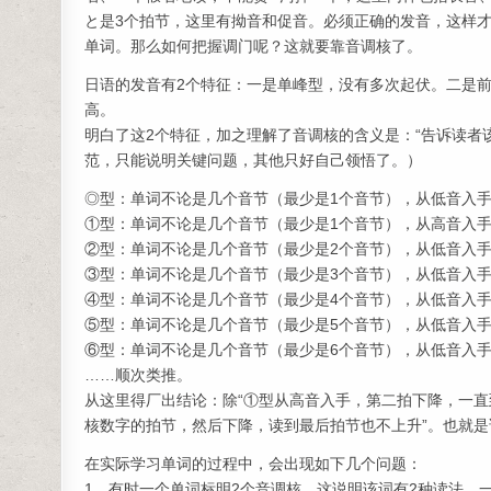
と是3个拍节，这里有拗音和促音。必须正确的发音，这样
单词。那么如何把握调门呢？这就要靠音调核了。
日语的发音有2个特征：一是单峰型，没有多次起伏。二是
高。
明白了这2个特征，加之理解了音调核的含义是：“告诉读者
范，只能说明关键问题，其他只好自己领悟了。）
◎型：单词不论是几个音节（最少是1个音节），从低音入
①型：单词不论是几个音节（最少是1个音节），从高音入
②型：单词不论是几个音节（最少是2个音节），从低音入
③型：单词不论是几个音节（最少是3个音节），从低音入
④型：单词不论是几个音节（最少是4个音节），从低音入
⑤型：单词不论是几个音节（最少是5个音节），从低音入
⑥型：单词不论是几个音节（最少是6个音节），从低音入
……顺次类推。
从这里得厂出结论：除“①型从高音入手，第二拍下降，一直
核数字的拍节，然后下降，读到最后拍节也不上升”。也就
在实际学习单词的过程中，会出现如下几个问题：
1，有时一个单词标明2个音调核。这说明该词有2种读法，