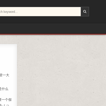
登一大
是什么
要一个假
ちょっ