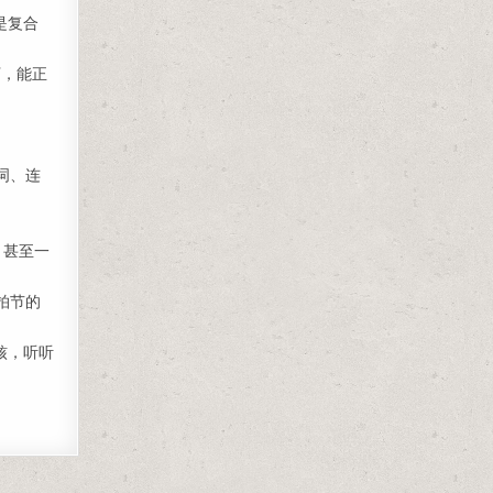
是复合
下，能正
词、连
；甚至一
拍节的
核，听听