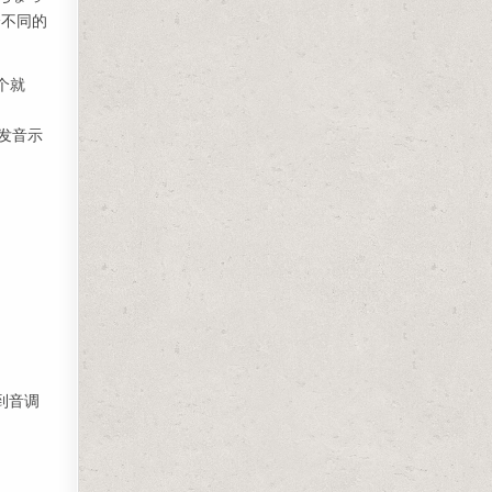
全不同的
个就
发音示
到音调