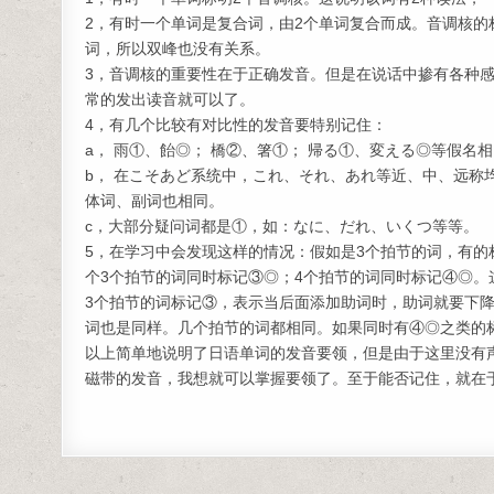
2，有时一个单词是复合词，由2个单词复合而成。音调核的
词，所以双峰也没有关系。
3，音调核的重要性在于正确发音。但是在说话中掺有各种
常的发出读音就可以了。
4，有几个比较有对比性的发音要特别记住：
a， 雨①、飴◎； 橋②、箸①； 帰る①、変える◎等假名
b， 在こそあど系统中，これ、それ、あれ等近、中、远称
体词、副词也相同。
c，大部分疑问词都是①，如：なに、だれ、いくつ等等。
5，在学习中会发现这样的情况：假如是3个拍节的词，有的
个3个拍节的词同时标记③◎；4个拍节的词同时标记④◎。
3个拍节的词标记③，表示当后面添加助词时，助词就要下
词也是同样。几个拍节的词都相同。如果同时有④◎之类的
以上简单地说明了日语单词的发音要领，但是由于这里没有
磁带的发音，我想就可以掌握要领了。至于能否记住，就在