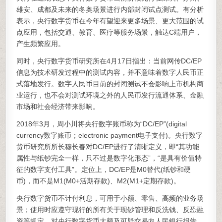
雄安、成都及未来的冬奥场景进行内部封闭试点测试。有分析
表示，央行数字货币在今年有望迎来更多场景、更大范围的试
点应用，包括交通、教育、医疗等服务场景，触达C端用户，
产生频繁应用。
同时，央行数字货币研究所在4月17日指出：当前网传DC/EP
信息为技术研发过程中的测试内容，并不意味着数字人民币正
式落地发行。数字人民币目前的封闭测试不会影响上市机构商
业运行，也不会对测试环境之外的人民币发行流通体系、金融
市场和社会经济带来影响。
2018年3月，周小川将央行数字账币称为“DC/EP”(digital
currency数字账币；electronic payment电子支付)。央行数字
货币研究所所长穆长春对DC/EP进行了清晰定义，即“其功能
属性与纸钞完全一样，只不过是数字化形态”，“是具有价值特
征的数字支付工具”。定位上，DC/EP是M0替代(纸钞和硬
币)，而不是M1(M0+活期存款)、M2(M1+定期存款)。
央行数字货币不计付利息，可用于小额、零售、高频的业务场
景；使用时应遵守现行的所有关于现钞管理和反洗钱、反恐融
资等规定，对央行数字货币大额及可疑交易向人民银行报告。