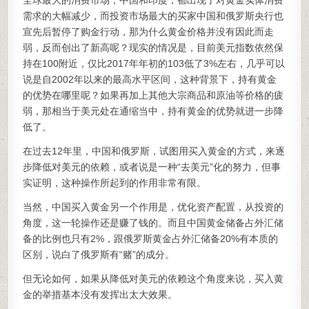
全球最大的消费市场，中国和印度，都出现了对黄金实体消费
需求的大幅减少，而投资市场最大的买家中国和俄罗斯央行也
宣先后暂停了购金行动，那为什么黄金价格并没有因此而走
弱，反而创出了新高呢？现实的情况是，目前美元指数依然保
持在100附近，仅比2017年年初的103低了3%左右，几乎可以
说是自2002年以来的最高水平区间，这种背景下，持有黄金
的优势在哪里呢？如果再加上其他大宗商品和原油等价格的疲
弱，那相当于美元处在通缩当中，持有黄金的优势就进一步降
低了。
在过去12年里，中国和俄罗斯，试图用买入黄金的方式，来逐
步降低对美元的依赖，或者说是一种“去美元”化的努力，但事
实证明，这种操作所起到的作用非常有限。
当然，中国买入黄金另一个作用是，优化资产配置，从投资的
角度，这一轮操作还是赚了钱的。而且中国黄金储备占外汇储
备的比例也只有2%，跟俄罗斯黄金占外汇储备20%有本质的
区别，说白了俄罗斯有“赌”的成分。
但无论如何，如果从降低对美元的依赖这个角度来说，买入黄
金的举措基本没有发挥出太大效果。