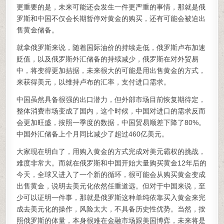
更重要的是，未来可能还会发生一件更严重的事情，那就是俄
罗斯和中国不仅会长期暂停对黄金的购买，还有可能会被迫出
售黄金储备。
就拿俄罗斯来说，随着国际油价的持续走低，俄罗斯卢布加速
贬值，以及俄罗斯外汇储备的持续减少，俄罗斯在对外贸易
中，将变得更加拮据，未来很大的可能是用出售黄金的方式，
来获得美元，以维持卢布的汇率，支付进口需求。
中国虽然具备很强的出口潜力，但外部市场目前恢复期待定，
整体消费市场变成了国内，这个时候，中国对进口的需求反而
会更加旺盛，按照一季度的数据，中国贸易顺差下降了80%。
中国外汇储备上个月同比减少了超过460亿美元。
大家现在明白了，用购入黄金的方式完成对美元霸权的挑战，
难度非常大。而就在俄罗斯和中国开始大量购买黄金12年后的
今天，全球又进入了一个新的循环，很可能会从购买黄金变成
出售黄金，说明去美元化依然任重道远。但对于中国来说，至
少可以证明一件事，那就是俄罗斯这种单纯依靠买入黄金来完
成去美元化的操作，风险太大，不具备历史性优势。当然，按
照俄罗斯的体量，本身很难在金融市场跟美国博弈，未来将是