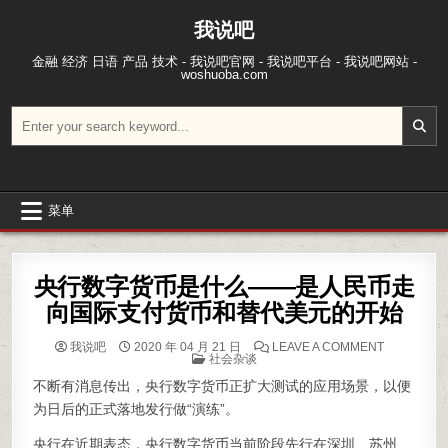
跳至内容
我说吧
金融 经济 日语 产品 技术 - 我说吧官网 - 我说吧平台 - 我说吧网站 -
woshuoba.com
搜索：
菜单
央行数字货币是什么——是人民币走
向国际支付货币和替代美元的开始
ON 央行
我说吧
2020 年 04 月 21 日
LEAVE A COMMENT
POSTED IN
社会杂谈
不断有消息传出，央行数字货币正扩大测试的应用场景，以便
为日后的正式落地发行做“演练”。
央行在近期表态，央行数字货币当前阶段先行在深圳、苏州、