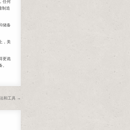
，任何
难制造
和储备
上，美
得更诡
备。
方法和工具 →