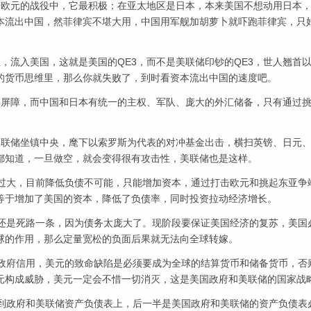
击欧元的战役中，它最积极；在亚太地区是日本，本来美国不想动用日本
本流出中国，然菲律宾不堪大用，中国用军舰加胡萝卜就吓跑菲律宾，只
，流入美国，这就是美国的QE3，而不是美联储印钞的QE3，世人翘首
统的货币思维里，那么你就失败了，到时看资本流出中国的速度吧。
护屏障，而中国和日本有统一的主权、军队、庞大的外汇储备，只有通过
美联储坐镇中央，麾下以索罗斯为代表的对冲基金出击，横扫英镑、日元
都知道，一旦做空，就会变得很有攻击性，美联储也是这样。
务过大，目前降低负债不可能，只能增加资本，通过打击欧元和挑起东亚争
等于增加了美国的资本，降低了负债率，同时投资拉动经济增长。
国还是死路一条，因为债务太庞大了。现阶段要保证美国经济的复苏，美国
球的作用，那么定量宽松的负面后果就无法向全球转嫁。
的政府信用，美元的致命缺陷是必须要成为全球的结算货币和储备货币，否
元构成威胁，美元一定会不惜一切消灭，这是美国政府和美联储的国家战
移到政府和美联储资产负债表上，后一半是美国政府和美联储的资产负债表