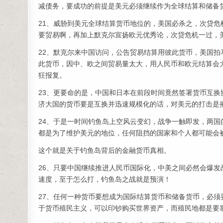
减债务，要成功的前提是美元必须继续作为全球结算和储备
21、威胁到美元全球结算货币地位的，美国必杀之，次贷
要贸易啊，再加上默克尔宣扬欧元优秀论，次贷危机一过，
22、默克尔来中国访问，公告贸易结算用彼此货币，美国
此货币，因中、欧之间贸易量太大，用人民币和欧元结算会
狂报复。
23、更要命的是，中国和日本在前段时间竟然签署货币互
济大国的货币要是互换并迅速规模化的话，对美元的打击是
24、于是一时间钓鱼岛上空风云变幻，战争一触即发，两
都是为了维护美元的地位，任何阻挡的国家和个人都可能会
这个就是关于钓鱼岛背后的金融货币真相。
26、只要中国继续推进人民币国际化，中美之间必然会爆
速度，至于怎么打，钓鱼岛之战就是预演！
27、任何一种货币要想成为国际结算货币和储备货币，必
于货币殖民主义，可以印钞购买世界资产，而殖民地都是要