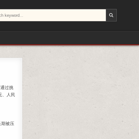
考）
；通过挑
元、人民
长期被压