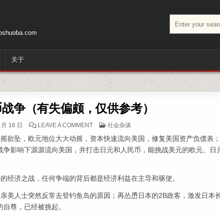
搜索：
huoba.com
关于
币战争（有失偏颇，仅供参考）
ON 有关钓鱼岛和货币战争（有失偏颇，仅供参
POSTED IN
 月 18 日
LEAVE A COMMENT
社会杂谈
摇摇欲坠，欧元地位大大动摇，资本快速流向美国，修复美国资产负债表
战争影响下源源流向美国，并打击日元和人民币，能挑战美元的欧元、日
导的经济之战，任何争端的背后都是经济利益在主导和驱使。
中亲美人士突然反常去登钓鱼岛的原因；再怂恿日本的2B政客，激发日本
的自尊，已经被挑起。