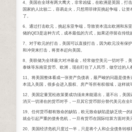
4、美国在全球有两大鹰犬，非常凶猛，在欧洲是英国，打
国家的人比较二，容易走火，只想用菲律宾挑起争端，让资
了。
6、通过打击欧元，挑起东亚争端，导致资本流出欧洲和东亚
储的QE3是这种方式，成本最低的方式，如果还停留在传
7、对于欧元的打击，美国可以直接打击，因为欧元没有保
和冲突来打击，将资本赶向美国。
8、美联储为全球最大对冲基金，经常做空美元一切对手，
泰铢等东南亚货币、欧洲，现在盯住了人民币，做空过的人
11、将美国整体看成一张资产负债表，最严峻的问题是债
本流入美国，很多会进入股权、房产等所有权领域，这样就
12、美国定量宽松政策要成功须未来能退出，退不出，美
消灭一切潜在的货币对手，一旦其它货币部分替代美元在全
19、任何货币都有致命的缺陷，欧元致命缺陷是缺乏统一
就会引起严重的债务危机，一旦有货币在国际结算方面对美
20、美国经济危机只度过一半，只是将个人和企业债务转