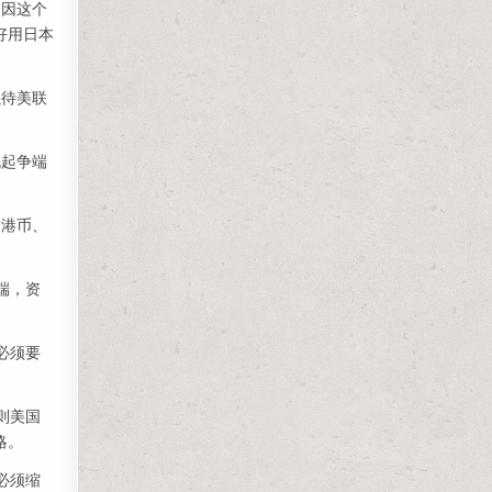
，因这个
好用日本
以待美联
挑起争端
、港币、
端，资
必须要
则美国
略。
必须缩