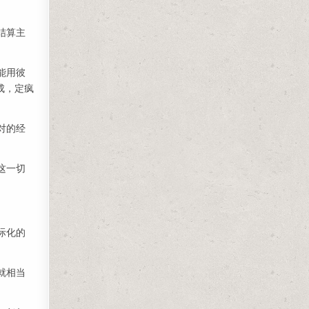
。
结算主
能用彼
成，定疯
对的经
这一切
际化的
就相当