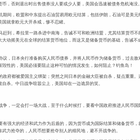
货币，否则退出时出售债券没人要或少人要，美国会迅速被债务危机淹没
危机期间，欧盟和中东提出石油贸易用欧元结算，包括伊朗，石油可是美元
美国就拿欧元大开杀戒，惨不忍睹。
拍马赶到，希拉里一路杀进中南海，告诫不可和欧洲结盟，尤其结算货币不
大大动摇美元在全球的结算货币地位，而这又是储备货币的基础，告诫不
换协议，日本央行准备购买人民币债券，并将人民币作为储备货币，过去敌
摧毁性的，美国必须要阻止这种可怕的情况发生，如何阻止？钓鱼岛！
国的政府都被爱国主义绑架；突然之间日本的金融大臣被自杀，疑点重重。
被自杀。中日战争喧嚣尘上，美国却在一边诡异的笑。
发战争，一定会打一场大战，至于什么时候打，要看中国政府推进人民币国
须要有强大的经济和武力作为后盾的，因为货币成为国际结算和储备货币，
靠武力抢夺的，人民币想要抢夺别人的殖民地，避不开战争的。