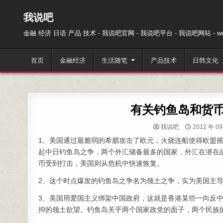
跳至内容
我说吧
金融 经济 日语 产品 技术 - 我说吧官网 - 我说吧平台 - 我说吧网站 - wos
首页
金融经济
生活随笔
产品技术
日韩文化
有关钓鱼岛和货
我说吧
2012 年 09
1、美国通过最脆弱的希腊攻击了欧元，火烧连船使得欧盟
起中日钓鱼岛之争，两个外汇储备最多的国家，外汇在潜在
币受到打击，美国则从危机中快速恢复。
2、这个时点爆发的钓鱼岛之争名为领土之争，实为美国主
3、美国用爱国主义绑架中国政府，这就是香港某些一向反
抑的领土欲望。钓鱼岛关乎两个国家政党的面子，两个民族