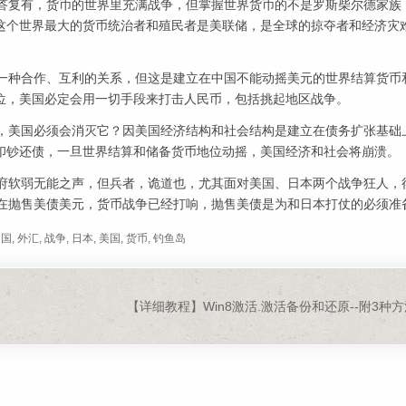
的答复有，货币的世界里充满战争，但掌握世界货币的不是罗斯柴尔德家族
这个世界最大的货币统治者和殖民者是美联储，是全球的掠夺者和经济灾
是一种合作、互利的关系，但这是建立在中国不能动摇美元的世界结算货币
位，美国必定会用一切手段来打击人民币，包括挑起地区战争。
位，美国必须会消灭它？因美国经济结构和社会结构是建立在债务扩张基础
印钞还债，一旦世界结算和储备货币地位动摇，美国经济和社会将崩溃。
政府软弱无能之声，但兵者，诡道也，尤其面对美国、日本两个战争狂人，
经在抛售美债美元，货币战争已经打响，抛售美债是为和日本打仗的必须准
中国
,
外汇
,
战争
,
日本
,
美国
,
货币
,
钓鱼岛
【详细教程】Win8激活.激活备份和还原--附3种