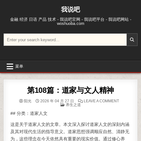
跳至内容
我说吧
金融 经济 日语 产品 技术 - 我说吧官网 - 我说吧平台 - 我说吧网站 -
woshuoba.com
搜索：
菜单
第108篇：道家与文人精神
ON 第108
阳光
2026 年 04 月 27 日
LEAVE A COMMENT
POSTED IN
养生之道
## 分类：道家人文
这是关于道家人文的文章。本文深入探讨道家人文的深刻内涵
及其对现代生活的指导意义。道家思想强调顺应自然、清静无
为，这些理念在今天依然具有重要的现实价值。通过修心养