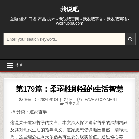
跳至内容
我说吧
金融 经济 日语 产品 技术 - 我说吧官网 - 我说吧平台 - 我说吧网站 -
woshuoba.com
搜索：
菜单
第179篇：柔弱胜刚强的生活智慧
ON 第17
阳光
2026 年 04 月 27 日
LEAVE A COMMENT
POSTED IN
养生之道
## 分类：道家哲学
这是关于道家哲学的文章。本文深入探讨道家哲学的深刻内涵
及其对现代生活的指导意义。道家思想强调顺应自然、清静无
为，这些理念在今天依然具有重要的现实价值。通过修心养