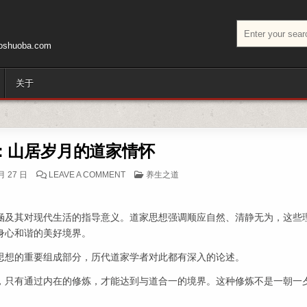
搜索：
huoba.com
关于
篇：山居岁月的道家情怀
ON 第204篇：山居岁月的道家情怀
POSTED IN
月 27 日
LEAVE A COMMENT
养生之道
涵及其对现代生活的指导意义。道家思想强调顺应自然、清静无为，这些
身心和谐的美好境界。
思想的重要组成部分，历代道家学者对此都有深入的论述。
，只有通过内在的修炼，才能达到与道合一的境界。这种修炼不是一朝一