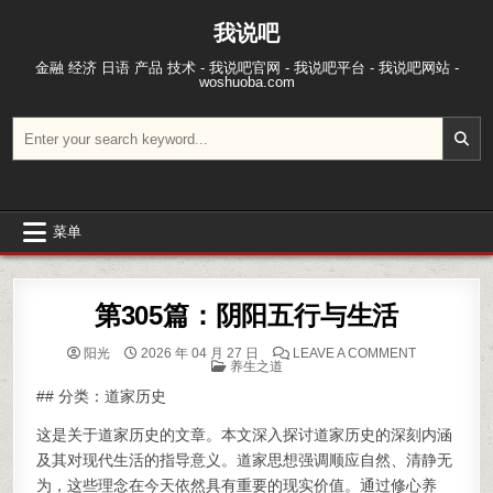
跳至内容
我说吧
金融 经济 日语 产品 技术 - 我说吧官网 - 我说吧平台 - 我说吧网站 -
woshuoba.com
搜索：
菜单
第305篇：阴阳五行与生活
ON 第305
阳光
2026 年 04 月 27 日
LEAVE A COMMENT
POSTED IN
养生之道
## 分类：道家历史
这是关于道家历史的文章。本文深入探讨道家历史的深刻内涵
及其对现代生活的指导意义。道家思想强调顺应自然、清静无
为，这些理念在今天依然具有重要的现实价值。通过修心养