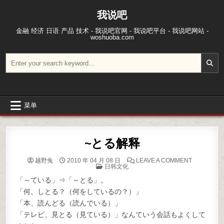
跳至内容
我说吧
金融 经济 日语 产品 技术 - 我说吧官网 - 我说吧平台 - 我说吧网站 -
woshuoba.com
搜索：
菜单
~とる解释
ON ~とる
越野兔
2010 年 04 月 08 日
LEAVE A COMMENT
POSTED IN
日韩文化
「～ている」⇒「～とる」。
「何、しとる？（何をしているの？）」
「本、読んどる（読んでいる）」
「テレビ、見とる（見ている）」なんていう会話もよくして