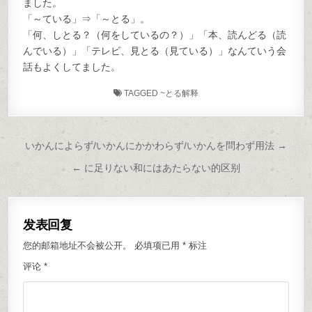
ました。
「～ている」⇒「～とる」。
「何、しとる？（何をしているの？）」「本、読んどる（読
んでいる）」「テレビ、見とる（見ている）」なんていう会
話もよくしてました。
TAGGED
~とる解释
文章导航
いかんによらず/いかんにかかわらず/いかんを問わず用法 →
← に足りない和にはあたらない的区别
发表回复
您的邮箱地址不会被公开。
必填项已用
*
标注
评论
*